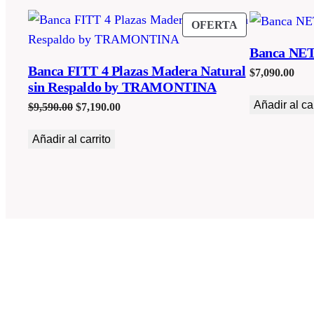
PRODUCTO
OFERTA
EN
Banca NET
OFERTA
Banca FITT 4 Plazas Madera Natural
$
7,090.00
sin Respaldo by TRAMONTINA
Añadir al car
El
El
$
9,590.00
$
7,190.00
precio
precio
Añadir al carrito
original
actual
era:
es:
$9,590.00.
$7,190.00.