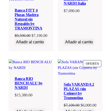
NARDI Italia
Banca FITT 4
$
7,090.00
Plazas Madera
Natural sin
Respaldo by
TRAMONTINA
El
El
$
9,590.00
$
7,190.00
precio
precio
Añadir al carrito
Añadir al carrito
original
actual
era:
es:
$9,590.00.
$7,190.00.
PRODU
OFERTA
EN
OFERT
Banca RIO
BENCH ALU by
Sofa VARANDA 2
NARDI
PLAZAS (sin
Cojines) by
$
15,380.00
Tramontina
El
El
$
7,100.00
$
6,000.00