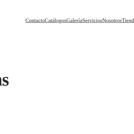
Contacto
Catálogos
Galería
Servicios
Nosotros
Tiend
as