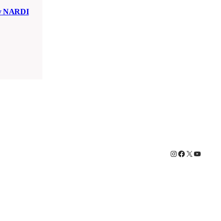
y NARDI
Instagram
Facebook
X
YouTub