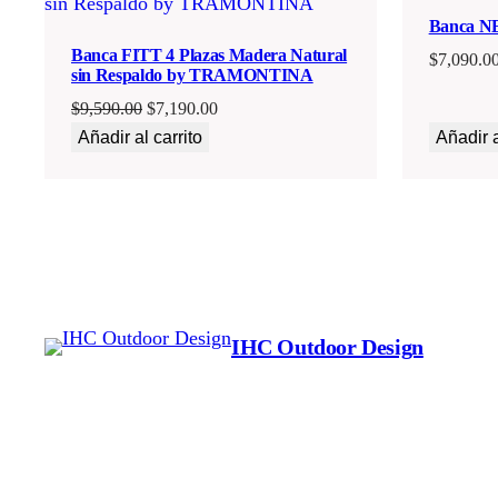
EN
Banca NE
OFERTA
Banca FITT 4 Plazas Madera Natural
$
7,090.0
sin Respaldo by TRAMONTINA
El
El
$
9,590.00
$
7,190.00
precio
precio
Añadir al carrito
Añadir a
original
actual
era:
es:
$9,590.00.
$7,190.00.
IHC Outdoor Design