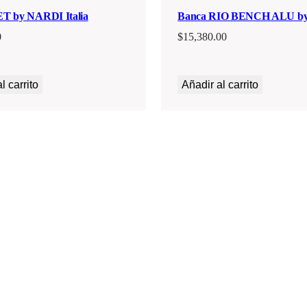
T by NARDI Italia
Banca RIO BENCH ALU b
0
$
15,380.00
l carrito
Añadir al carrito