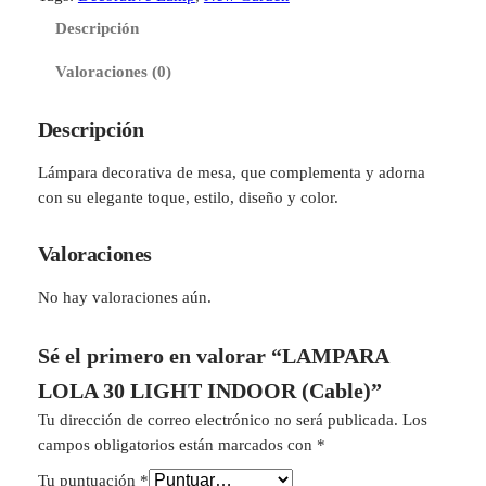
A
i
t
Descripción
R
g
u
A
Valoraciones (0)
L
i
a
O
Descripción
n
l
L
A
a
e
Lámpara decorativa de mesa, que complementa y adorna
3
con su elegante toque, estilo, diseño y color.
l
s
0
e
:
L
Valoraciones
I
r
$
G
No hay valoraciones aún.
a
9
H
T
:
0
Sé el primero en valorar “LAMPARA
I
$
0
LOLA 30 LIGHT INDOOR (Cable)”
N
1
.
D
Tu dirección de correo electrónico no será publicada.
Los
O
,
0
campos obligatorios están marcados con
*
O
2
0
Tu puntuación
*