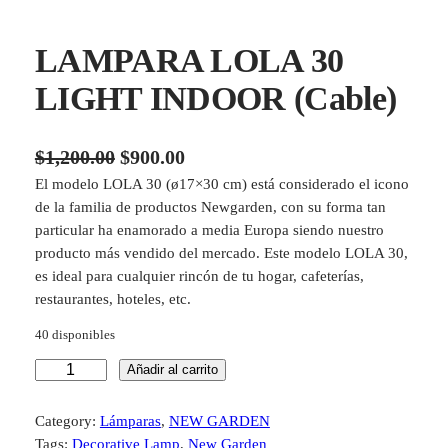
LAMPARA LOLA 30
LIGHT INDOOR (Cable)
E
E
$
1,200.00
$
900.00
El modelo LOLA 30 (ø17×30 cm) está considerado el icono
l
l
de la familia de productos Newgarden, con su forma tan
p
p
particular ha enamorado a media Europa siendo nuestro
r
r
producto más vendido del mercado. Este modelo LOLA 30,
es ideal para cualquier rincón de tu hogar, cafeterías,
e
e
restaurantes, hoteles, etc.
c
c
40 disponibles
i
i
L
Añadir al carrito
o
o
A
o
a
M
Category:
Lámparas
, 
NEW GARDEN
P
r
c
Tags:
Decorative Lamp
, 
New Garden