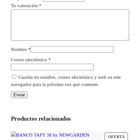
R
Tu valoración
*
(
0
.
C
0
a
.
b
l
0
e
0
Nombre
*
)
.
c
Correo electrónico
*
a
n
Guarda mi nombre, correo electrónico y web en este
t
navegador para la próxima vez que comente.
i
d
a
d
Productos relacionados
PRODU
OFERTA