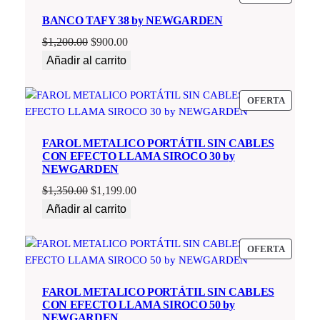
EN
BANCO TAFY 38 by NEWGARDEN
OFERT
El
El
$
1,200.00
$
900.00
precio
precio
Añadir al carrito
original
actual
era:
es:
PRODU
OFERTA
$1,200.00.
$900.00.
EN
OFERT
FAROL METALICO PORTÁTIL SIN CABLES
CON EFECTO LLAMA SIROCO 30 by
NEWGARDEN
El
El
$
1,350.00
$
1,199.00
precio
precio
Añadir al carrito
original
actual
era:
es:
PRODU
OFERTA
$1,350.00.
$1,199.00.
EN
OFERT
FAROL METALICO PORTÁTIL SIN CABLES
CON EFECTO LLAMA SIROCO 50 by
NEWGARDEN