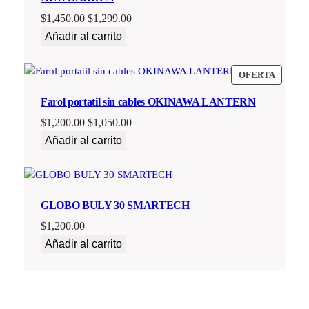
El
El
$
1,450.00
$
1,299.00
precio
precio
Añadir al carrito
original
actual
era:
es:
PRODU
OFERTA
$1,450.00.
$1,299.00.
EN
Farol portatil sin cables OKINAWA LANTERN
OFERT
El
El
$
1,200.00
$
1,050.00
precio
precio
Añadir al carrito
original
actual
era:
es:
$1,200.00.
$1,050.00.
GLOBO BULY 30 SMARTECH
$
1,200.00
Añadir al carrito