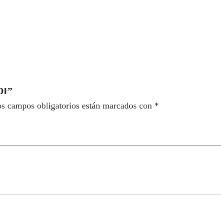
D
I
c
a
n
t
i
DI”
d
s campos obligatorios están marcados con
*
a
d