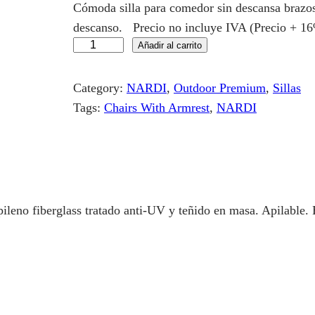
Cómoda silla para comedor sin descansa brazo
descanso. Precio no incluye IVA (Precio + 16
S
Añadir al carrito
i
l
Category:
NARDI
, 
Outdoor Premium
, 
Sillas
l
Tags:
Chairs With Armrest
, 
NARDI
a
D
O
G
A
ileno fiberglass tratado anti-UV y teñido en masa. Apilable. 
b
y
N
A
R