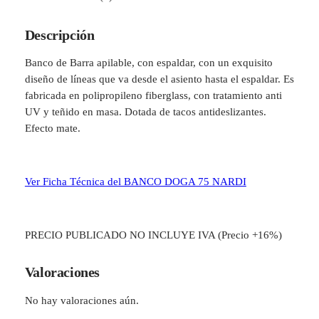
G
A
Descripción
7
5
Banco de Barra apilable, con espaldar, con un exquisito
b
diseño de líneas que va desde el asiento hasta el espaldar. Es
y
fabricada en polipropileno fiberglass, con tratamiento anti
N
UV y teñido en masa. Dotada de tacos antideslizantes.
A
Efecto mate.
R
D
I
Ver Ficha Técnica del BANCO DOGA 75 NARDI
c
a
n
PRECIO PUBLICADO NO INCLUYE IVA (Precio +16%)
t
i
d
Valoraciones
a
No hay valoraciones aún.
d