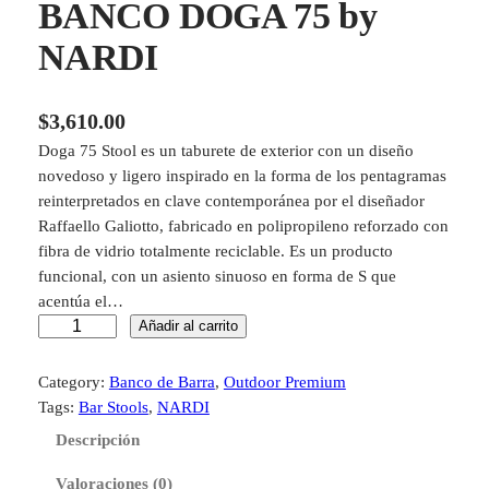
BANCO DOGA 75 by
NARDI
$
3,610.00
Doga 75 Stool es un taburete de exterior con un diseño
novedoso y ligero inspirado en la forma de los pentagramas
reinterpretados en clave contemporánea por el diseñador
Raffaello Galiotto, fabricado en polipropileno reforzado con
fibra de vidrio totalmente reciclable. Es un producto
funcional, con un asiento sinuoso en forma de S que
acentúa el…
B
Añadir al carrito
A
N
Category:
Banco de Barra
, 
Outdoor Premium
C
Tags:
Bar Stools
, 
NARDI
O
Descripción
D
O
Valoraciones (0)