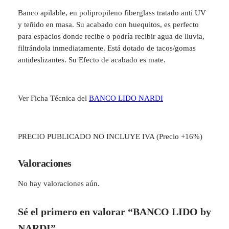
y
Banco apilable, en polipropileno fiberglass tratado anti UV
N
y teñido en masa. Su acabado con huequitos, es perfecto
A
para espacios donde recibe o podría recibir agua de lluvia,
R
filtrándola inmediatamente. Está dotado de tacos/gomas
D
antideslizantes. Su Efecto de acabado es mate.
I
c
a
Ver Ficha Técnica del
BANCO LIDO NARDI
n
t
i
PRECIO PUBLICADO NO INCLUYE IVA (Precio +16%)
d
a
d
Valoraciones
No hay valoraciones aún.
Sé el primero en valorar “BANCO LIDO by
NARDI”