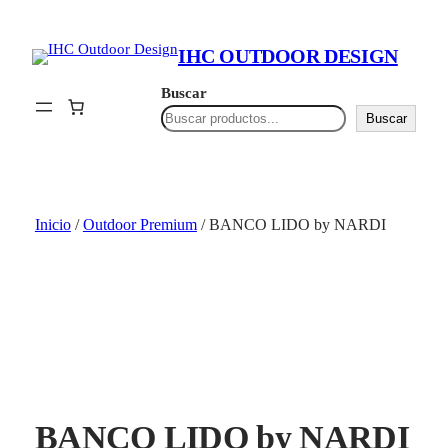
Saltar
al
IHC OUTDOOR DESIGN
contenido
Buscar
Buscar
Inicio
/
Outdoor Premium
/ BANCO LIDO by NARDI
BANCO LIDO by NARDI