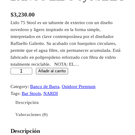
$
3,230.00
Lido 75 Stool es un taburete de exterior con un diseño
novedoso y ligero inspirado en la forma simple,
interpretados en clave contemporánea por el diseñador
Raffaello Galiotto. Su acabado con huequitos circulares,
permite que el agua filtre, sin permanecer acumulada. Está
fabricado en polipropileno reforzado con fibra de vidrio
totalmente reciclable. NOTA: EL…
B
Añadir al carrito
A
N
Category:
Banco de Barra
, 
Outdoor Premium
C
Tags:
Bar Stools
, 
NARDI
O
Descripción
L
I
Valoraciones (0)
D
O
Descripción
b