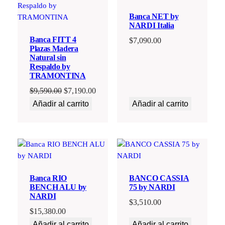
OFERTA
Banca NET by
NARDI Italia
Banca FITT 4
$
7,090.00
Plazas Madera
Natural sin
Respaldo by
TRAMONTINA
El
El
$
9,590.00
$
7,190.00
precio
precio
Añadir al carrito
Añadir al carrito
original
actual
era:
es:
$9,590.00.
$7,190.00.
Banca RIO
BANCO CASSIA
BENCH ALU by
75 by NARDI
NARDI
$
3,510.00
$
15,380.00
Añadir al carrito
Añadir al carrito