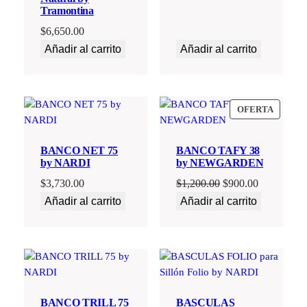
Tramontina
$
6,650.00
Añadir al carrito
Añadir al carrito
PRODU
OFERTA
EN
OFERT
BANCO NET 75
BANCO TAFY 38
by NARDI
by NEWGARDEN
El
El
$
3,730.00
$
1,200.00
$
900.00
precio
precio
Añadir al carrito
Añadir al carrito
original
actual
era:
es:
$1,200.00.
$900.00.
BANCO TRILL 75
BASCULAS